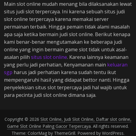
Main slot online mudah menang bila dilaksanakan lewat
situs judi slot terpercaya. Ini karena sebuah situs judi
slot online terpercaya karena memakai server
permainan terbaik. Hingga pemain tidak alami masalah
apa saja ketika bermain judi slot online. Berikut kenapa
kami benar-benar mengutamakan ke beberapa judi
online yang ingin bermain game slot tidak untuk asal-
asalan pilih
situs slot online
. Karena lainnya keamanan
yang perlu jadi perhatian, Kenyamanan main
keluaran
sgp
harus jadi perhatian karena sudah tentu ikut
mempengaruhi hasil yang didapat bettor nanti. Hingga
penyeleksian situs slot terpercaya jadi hal wajib untuk
para pecinta judi slot online dimana saja.
Copyright © 2026
Slot Online, Judi Slot Online, Daftar slot online,
Game Slot Online Paling Gacor Terpercaya
. All rights reserved.
Theme:
ColorMag
by ThemeGrill. Powered by
WordPress
.