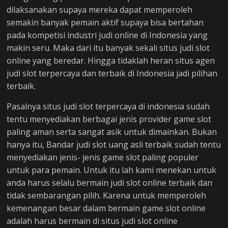
dilaksanakan supaya mereka dapat memperoleh
semakin banyak pemain aktif supaya bisa bertahan
pada kompetisi industri judi online di Indonesia yang
makin seru. Maka dari itu banyak sekali situs judi slot
online yang beredar. Hingga tidaklah heran situs agen
judi slot terpercaya dan terbaik di Indonesia jadi pilihan
terbaik.
Pasalnya situs judi slot terpercaya di indonesia sudah
tentu menyediakan berbagai jenis provider game slot
paling aman serta sangat asik untuk dimainkan. Bukan
hanya itu, Bandar judi slot uang asli terbaik sudah tentu
menyediakan jenis- jenis game slot paling populer
untuk para pemain. Untuk itu lah kami menekan untuk
anda harus selalu bermain judi slot online terbaik dan
tidak sembarangan pilih. Karena untuk memperoleh
kemenangan besar dalam bermain game slot online
adalah harus bermain di situs judi slot online