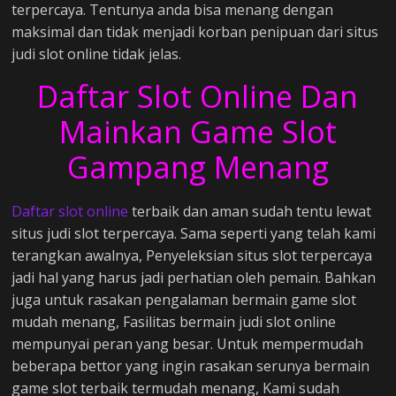
terpercaya. Tentunya anda bisa menang dengan
maksimal dan tidak menjadi korban penipuan dari situs
judi slot online tidak jelas.
Daftar Slot Online Dan
Mainkan Game Slot
Gampang Menang
Daftar slot online
terbaik dan aman sudah tentu lewat
situs judi slot terpercaya. Sama seperti yang telah kami
terangkan awalnya, Penyeleksian situs slot terpercaya
jadi hal yang harus jadi perhatian oleh pemain. Bahkan
juga untuk rasakan pengalaman bermain game slot
mudah menang, Fasilitas bermain judi slot online
mempunyai peran yang besar. Untuk mempermudah
beberapa bettor yang ingin rasakan serunya bermain
game slot terbaik termudah menang, Kami sudah